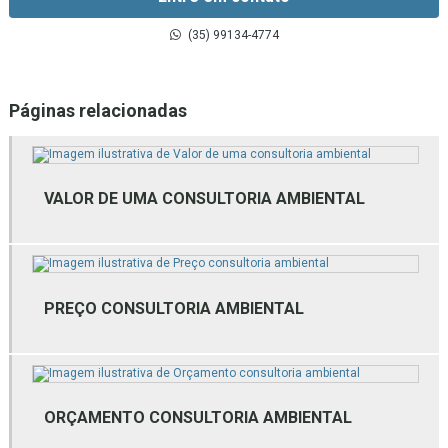
Consultoria em gestão ambiental
(35) 99134-4774
Consultoria gestão de resíduos sólidos
Páginas relacionadas
Consultoria inventário florestal
Consultoria técnica ambiental
Empresa de assessoria ambiental
VALOR DE UMA CONSULTORIA AMBIENTAL
Empresa de estudos ambientais
Empresa de estudos ambientais mg
PREÇO CONSULTORIA AMBIENTAL
Empresa de gestão ambiental
Empresa de gestão de resíduos
Empresa de gestão de resíduos bh
ORÇAMENTO CONSULTORIA AMBIENTAL
Empresa de gestão de resíduos mg