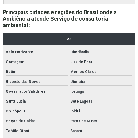
Empresa de gestão de resíduos sólidos
Principais cidades e regiões do Brasil onde a
Ambiência atende Serviço de consultoria
Empresa de laudo ambiental bh
ambiental:
Empresa de laudo ambiental mg
MG
Empresa de licenciamento ambiental bh
Belo Horizonte
Uberlândia
Empresas de consultoria ambiental
Contagem
Juiz de Fora
Empresas de consultoria meio ambiente
Betim
Montes Claros
Empresas de licenciamento ambiental
Ribeirão das Neves
Uberaba
Governador Valadares
Ipatinga
Empresas que fazem licenciamento ambiental
Santa Luzia
Sete Lagoas
Empresas que trabalham com gestão ambiental
Divinópolis
Ibirité
Empresas sistema de gestão ambiental
Poços de Caldas
Patos de Minas
Estudos ambientais
Teófilo Otoni
Sabará