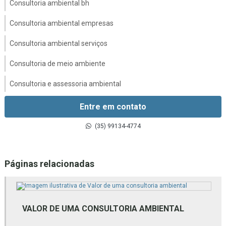
Consultoria ambiental bh
Consultoria ambiental empresas
Consultoria ambiental serviços
Consultoria de meio ambiente
Consultoria e assessoria ambiental
Consultoria e licenciamento ambiental
Entre em contato
Consultoria em gestão ambiental
(35) 99134-4774
Consultoria gestão de resíduos sólidos
Páginas relacionadas
Consultoria inventário florestal
Consultoria técnica ambiental
Empresa de assessoria ambiental
VALOR DE UMA CONSULTORIA AMBIENTAL
Empresa de estudos ambientais