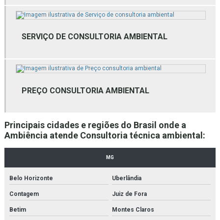
Empresa de estudos ambientais mg
SERVIÇO DE CONSULTORIA AMBIENTAL
Empresa de gestão ambiental
Empresa de gestão de resíduos
Empresa de gestão de resíduos bh
PREÇO CONSULTORIA AMBIENTAL
Empresa de gestão de resíduos mg
Empresa de gestão de resíduos sólidos
Principais cidades e regiões do Brasil onde a
Ambiência atende Consultoria técnica ambiental:
Empresa de laudo ambiental bh
Empresa de laudo ambiental mg
MG
Empresa de licenciamento ambiental bh
Belo Horizonte
Uberlândia
Contagem
Juiz de Fora
Empresas de consultoria ambiental
Betim
Montes Claros
Empresas de consultoria meio ambiente