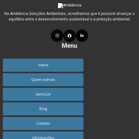
Gestão ambiental construção civil
Na Ambiência Soluções Ambientais, acreditamos que é possível alcançar o
Gestão ambiental consultoria
equilíbrio entre o desenvolvimento sustentável e a proteção ambiental.
Gestão ambiental de resíduos
Gestão ambiental de resíduos da construção civil
Menu
Gestão ambiental e desenvolvimento sustentável
Home
Gestão ambiental e segurança do trabalho
Quem somos
Gestão ambiental e sustentabilidade
Gestão ambiental em minas gerais
Serviços
Gestão ambiental em pequenas e médias empresas
Blog
Gestão ambiental industrial
Contato
Gestão ambiental nas organizações
Informações