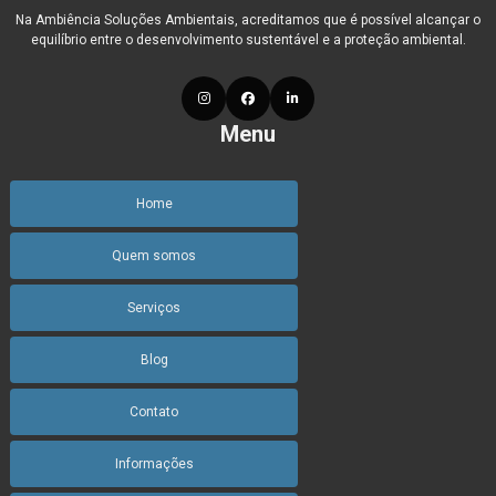
Na Ambiência Soluções Ambientais, acreditamos que é possível alcançar o
Gestão ambiental de resíduos
equilíbrio entre o desenvolvimento sustentável e a proteção ambiental.
Gestão ambiental de resíduos da construção civil
Gestão ambiental e desenvolvimento sustentável
Menu
Gestão ambiental e segurança do trabalho
Home
Gestão ambiental e sustentabilidade
Quem somos
Gestão ambiental em minas gerais
Gestão ambiental em pequenas e médias empresas
Serviços
Gestão ambiental industrial
Blog
Gestão ambiental nas organizações
Contato
Gestão ambiental programa
Informações
Gestão ambiental requisitos legais