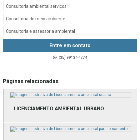
Consultoria ambiental serviços
Consultoria de meio ambiente
Consultoria e assessoria ambiental
Consultoria e licenciamento ambiental
Entre em contato
Consultoria em gestão ambiental
(35) 99134-4774
Consultoria gestão de resíduos sólidos
Páginas relacionadas
Consultoria inventário florestal
Consultoria técnica ambiental
Empresa de assessoria ambiental
LICENCIAMENTO AMBIENTAL URBANO
Empresa de estudos ambientais
Empresa de estudos ambientais mg