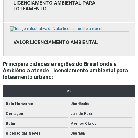
LICENCIAMENTO AMBIENTAL PARA
Empresa de gestão ambiental
LOTEAMENTO
Empresa de gestão de resíduos
Empresa de gestão de resíduos bh
Empresa de gestão de resíduos mg
VALOR LICENCIAMENTO AMBIENTAL
Empresa de gestão de resíduos sólidos
Principais cidades e regiões do Brasil onde a
Empresa de laudo ambiental bh
Ambiência atende Licenciamento ambiental para
loteamento urbano:
Empresa de laudo ambiental mg
Empresa de licenciamento ambiental bh
MG
Empresas de consultoria ambiental
Belo Horizonte
Uberlândia
Contagem
Juiz de Fora
Empresas de consultoria meio ambiente
Betim
Montes Claros
Empresas de licenciamento ambiental
Ribeirão das Neves
Uberaba