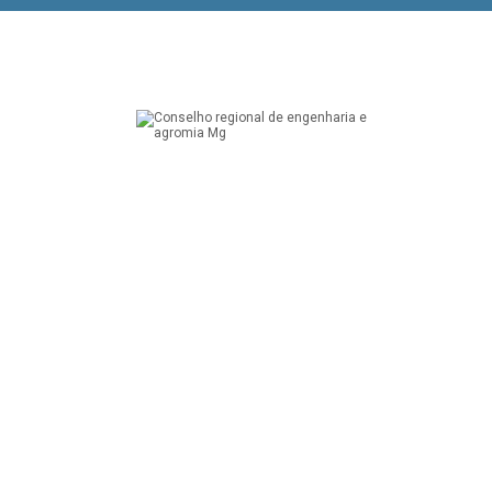
A Ambiência é comprometida com o cliente e por isso
possuímos registros no Conselho Regional de Engenharia e
Agronomia.
Nossos trabalhos possuem anotação de responsabilidade
técnica - ART.