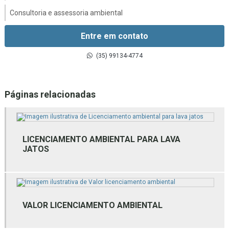
Consultoria e assessoria ambiental
Consultoria e licenciamento ambiental
Entre em contato
Consultoria em gestão ambiental
(35) 99134-4774
Consultoria gestão de resíduos sólidos
Páginas relacionadas
Consultoria inventário florestal
Consultoria técnica ambiental
Empresa de assessoria ambiental
LICENCIAMENTO AMBIENTAL PARA LAVA
JATOS
Empresa de estudos ambientais
Empresa de estudos ambientais mg
Empresa de gestão ambiental
VALOR LICENCIAMENTO AMBIENTAL
Empresa de gestão de resíduos