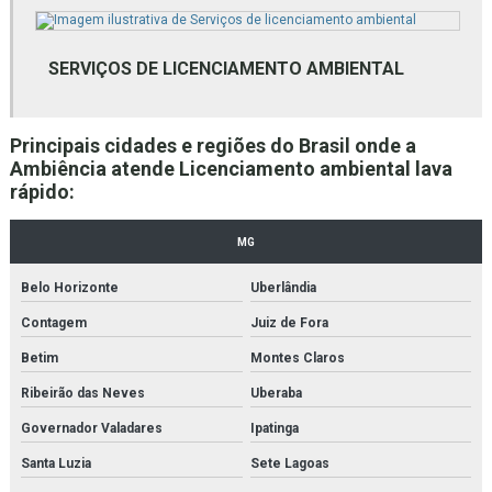
Empresa de gestão de resíduos bh
Empresa de gestão de resíduos mg
SERVIÇOS DE LICENCIAMENTO AMBIENTAL
Empresa de gestão de resíduos sólidos
Principais cidades e regiões do Brasil onde a
Empresa de laudo ambiental bh
Ambiência atende Licenciamento ambiental lava
rápido:
Empresa de laudo ambiental mg
Empresa de licenciamento ambiental bh
MG
Empresas de consultoria ambiental
Belo Horizonte
Uberlândia
Contagem
Juiz de Fora
Empresas de consultoria meio ambiente
Betim
Montes Claros
Empresas de licenciamento ambiental
Ribeirão das Neves
Uberaba
Empresas que fazem licenciamento ambiental
Governador Valadares
Ipatinga
Empresas que trabalham com gestão ambiental
Santa Luzia
Sete Lagoas