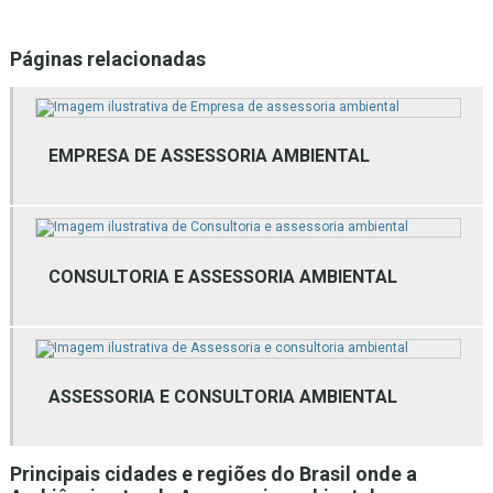
Consultoria gestão de resíduos sólidos
Páginas relacionadas
Consultoria inventário florestal
Consultoria técnica ambiental
Empresa de assessoria ambiental
EMPRESA DE ASSESSORIA AMBIENTAL
Empresa de estudos ambientais
Empresa de estudos ambientais mg
CONSULTORIA E ASSESSORIA AMBIENTAL
Empresa de gestão ambiental
Empresa de gestão de resíduos
Empresa de gestão de resíduos bh
ASSESSORIA E CONSULTORIA AMBIENTAL
Empresa de gestão de resíduos mg
Empresa de gestão de resíduos sólidos
Principais cidades e regiões do Brasil onde a