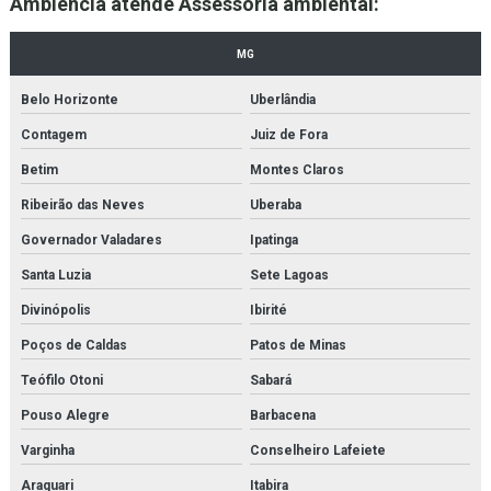
Ambiência atende Assessoria ambiental:
Empresa de laudo ambiental bh
Empresa de laudo ambiental mg
MG
Empresa de licenciamento ambiental bh
Belo Horizonte
Uberlândia
Contagem
Juiz de Fora
Empresas de consultoria ambiental
Betim
Montes Claros
Empresas de consultoria meio ambiente
Ribeirão das Neves
Uberaba
Empresas de licenciamento ambiental
Governador Valadares
Ipatinga
Empresas que fazem licenciamento ambiental
Santa Luzia
Sete Lagoas
Divinópolis
Ibirité
Empresas que trabalham com gestão ambiental
Poços de Caldas
Patos de Minas
Empresas sistema de gestão ambiental
Teófilo Otoni
Sabará
Estudos ambientais
Pouso Alegre
Barbacena
Estudos ambientais bh
Varginha
Conselheiro Lafeiete
Araguari
Itabira
Estudos ambientais em belo horizonte