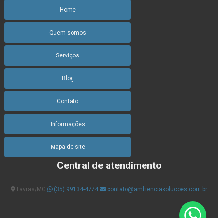
Gestão ambiental e sustentabilidade
Home
Gestão ambiental em minas gerais
Quem somos
Gestão ambiental em pequenas e médias empresas
Serviços
Gestão ambiental industrial
Gestão ambiental nas organizações
Blog
Gestão ambiental programa
Contato
Gestão ambiental requisitos legais
Informações
Gestão da qualidade segurança do trabalho e gestão ambiental
Mapa do site
Gestão de efluentes e resíduos industriais
Central de atendimento
Gestão de licenças ambientais
Lavras/MG
(35) 99134-4774
contato@ambienciasolucoes.com.br
Gestão de projetos ambientais
Gestão de resíduos agroindustriais