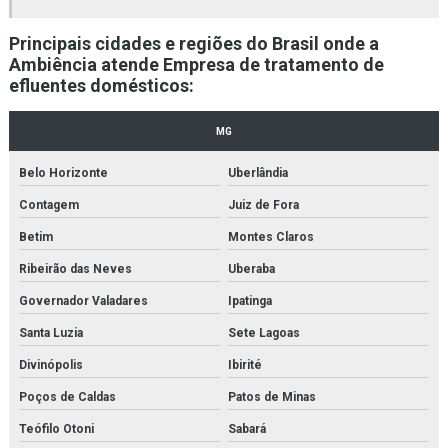
Empresa de laudo ambiental bh
Principais cidades e regiões do Brasil onde a
Empresa de laudo ambiental mg
Ambiência atende Empresa de tratamento de
efluentes domésticos:
Empresa de licenciamento ambiental bh
MG
Empresas de consultoria ambiental
Belo Horizonte
Uberlândia
Empresas de consultoria meio ambiente
Contagem
Juiz de Fora
Empresas de licenciamento ambiental
Betim
Montes Claros
Empresas que fazem licenciamento ambiental
Ribeirão das Neves
Uberaba
Empresas que trabalham com gestão ambiental
Governador Valadares
Ipatinga
Santa Luzia
Sete Lagoas
Empresas sistema de gestão ambiental
Divinópolis
Ibirité
Estudos ambientais
Poços de Caldas
Patos de Minas
Estudos ambientais bh
Teófilo Otoni
Sabará