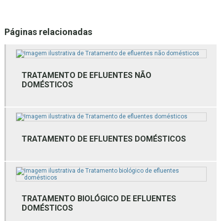
Consultoria gestão de resíduos sólidos
Páginas relacionadas
Consultoria inventário florestal
Consultoria técnica ambiental
Empresa de assessoria ambiental
TRATAMENTO DE EFLUENTES NÃO
DOMÉSTICOS
Empresa de estudos ambientais
Empresa de estudos ambientais mg
Empresa de gestão ambiental
TRATAMENTO DE EFLUENTES DOMÉSTICOS
Empresa de gestão de resíduos
Empresa de gestão de resíduos bh
Empresa de gestão de resíduos mg
TRATAMENTO BIOLÓGICO DE EFLUENTES
DOMÉSTICOS
Empresa de gestão de resíduos sólidos