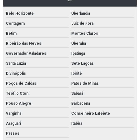
MG
Empresa de licenciamento ambiental bh
Belo Horizonte
Uberlândia
Contagem
Juiz de Fora
Empresas de consultoria ambiental
Betim
Montes Claros
Empresas de consultoria meio ambiente
Ribeirão das Neves
Uberaba
Empresas de licenciamento ambiental
Governador Valadares
Ipatinga
Empresas que fazem licenciamento ambiental
Santa Luzia
Sete Lagoas
Divinópolis
Ibirité
Empresas que trabalham com gestão ambiental
Poços de Caldas
Patos de Minas
Empresas sistema de gestão ambiental
Teófilo Otoni
Sabará
Estudos ambientais
Pouso Alegre
Barbacena
Estudos ambientais bh
Varginha
Conselheiro Lafeiete
Araguari
Itabira
Estudos ambientais em belo horizonte
Passos
Estudos ambientais em minas gerais