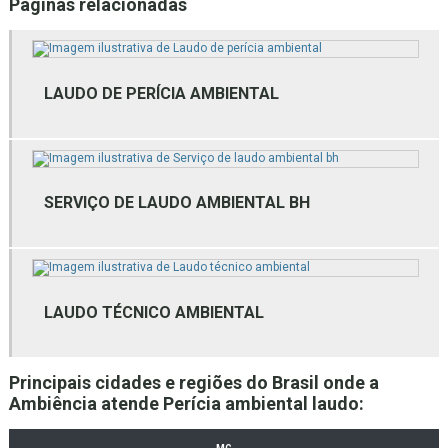
Páginas relacionadas
Consultoria inventário florestal
Consultoria técnica ambiental
Empresa de assessoria ambiental
LAUDO DE PERÍCIA AMBIENTAL
Empresa de estudos ambientais
Empresa de estudos ambientais mg
SERVIÇO DE LAUDO AMBIENTAL BH
Empresa de gestão ambiental
Empresa de gestão de resíduos
Empresa de gestão de resíduos bh
LAUDO TÉCNICO AMBIENTAL
Empresa de gestão de resíduos mg
Empresa de gestão de resíduos sólidos
Principais cidades e regiões do Brasil onde a
Ambiência atende Perícia ambiental laudo:
Empresa de laudo ambiental bh
Empresa de laudo ambiental mg