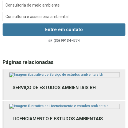
Consultoria de meio ambiente
Consultoria e assessoria ambiental
Consultoria e licenciamento ambiental
Entre em contato
Consultoria em gestão ambiental
(35) 99134-4774
Consultoria gestão de resíduos sólidos
Páginas relacionadas
Consultoria inventário florestal
Consultoria técnica ambiental
Empresa de assessoria ambiental
SERVIÇO DE ESTUDOS AMBIENTAIS BH
Empresa de estudos ambientais
Empresa de estudos ambientais mg
LICENCIAMENTO E ESTUDOS AMBIENTAIS
Empresa de gestão ambiental