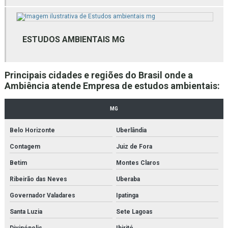
Empresa de gestão de resíduos
Empresa de gestão de resíduos bh
ESTUDOS AMBIENTAIS MG
Empresa de gestão de resíduos mg
Empresa de gestão de resíduos sólidos
Principais cidades e regiões do Brasil onde a
Ambiência atende Empresa de estudos ambientais:
Empresa de laudo ambiental bh
Empresa de laudo ambiental mg
MG
Empresa de licenciamento ambiental bh
Belo Horizonte
Uberlândia
Contagem
Juiz de Fora
Empresas de consultoria ambiental
Betim
Montes Claros
Empresas de consultoria meio ambiente
Ribeirão das Neves
Uberaba
Empresas de licenciamento ambiental
Governador Valadares
Ipatinga
Empresas que fazem licenciamento ambiental
Santa Luzia
Sete Lagoas
Divinópolis
Ibirité